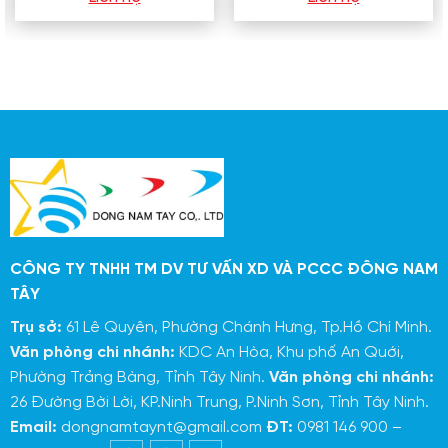
CÔNG TY TNHH TM DV TƯ VẤN XD VÀ PCCC ĐÔNG NAM
TÂY
Trụ sở:
61 Lê Quyên, Phường Chánh Hưng, Tp.Hồ Chí Minh.
Văn phòng chi nhánh:
KDC An Hòa, Khu phố An Quới,
Phường Trảng Bàng, Tỉnh Tây Ninh.
Văn phòng chi nhánh:
26 Đường Bời Lời, KP.Ninh Trung, P.Ninh Sơn, Tỉnh Tây Ninh.
Email:
dongnamtaynt@gmail.com
ĐT:
0981 146 900 –