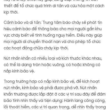
thiết để tổ chức quá trình di tản và cứu hỏa một cách
kịp thời.
Cảnh báo và di tản: Trung tâm báo cháy sẽ phát tín
hiệu cảnh báo để thông báo cho mọi người gần khu
vực cháy biết về tình huống nguy hiểm. Điều này giúp
mọi người di chuyển thoát nạn và cho phép tổ chức
các hoạt động chữa cháy kịp thời.
Nút nhấn khẩn có nhiều loại và kích thước khác nhau,
có thể là dạng tròn hoặc vuông, có hoặc không có
nắp kính bảo vệ.
Trong trường hợp có nắp kính bảo vệ, để kích hoạt
nút nhấn, kính bảo vệ phải được phá vỡ. Nút nhấn
khẩn thường được lắp đặt ở các vị trí sau đây để đảm
bảo tính nhìn thấy và tiện dụng: Hành lang công cộng,
lối thoát hiểm, các vị trí quan trọng, dễ nhìn thấy trong