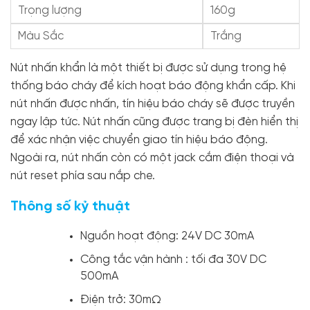
Trọng lượng
160g
Màu Sắc
Trắng
Nút nhấn khẩn là một thiết bị được sử dụng trong hệ
thống báo cháy để kích hoạt báo động khẩn cấp. Khi
nút nhấn được nhấn, tín hiệu báo cháy sẽ được truyền
ngay lập tức. Nút nhấn cũng được trang bị đèn hiển thị
để xác nhận việc chuyển giao tín hiệu báo động.
Ngoài ra, nút nhấn còn có một jack cắm điện thoại và
nút reset phía sau nắp che.
Thông số kỷ thuật
Nguồn hoạt động: 24V DC 30mA
Công tắc vận hành : tối đa 30V DC
500mA
Điện trở: 30mΩ