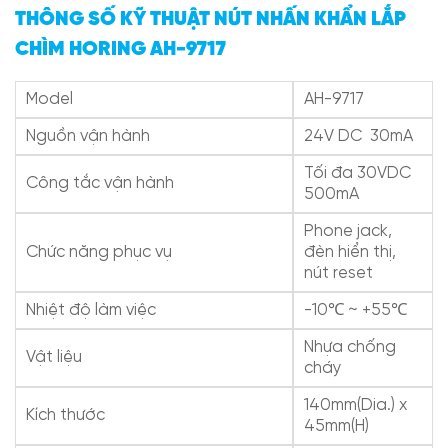
THÔNG SỐ KỸ THUẬT NÚT NHẤN KHẨN LẮP
CHÌM HORING AH-9717
Model
AH-9717
Nguồn vận hành
24V DC 30mA
Tối đa 30VDC
Công tắc vận hành
500mA
Phone jack,
Chức năng phục vụ
đèn hiển thị,
nút reset
Nhiệt độ làm việc
-10℃ ~ +55℃
Nhựa chống
Vật liệu
cháy
140mm(Dia.) x
Kích thước
45mm(H)