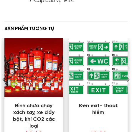
Cấp bảo vệ IP44
SẢN PHẨM TƯƠNG TỰ
Bình chữa cháy
Đèn exit- thoát
xách tay, xe đẩy
hiểm
bột, khí CO2 các
loại