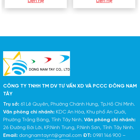
Liên hệ
Liên hệ
CÔNG TY TNHH TM DV TƯ VẤN XD VÀ PCCC ĐÔNG NAM
TÂY
Trụ sở:
61 Lê Quyên, Phường Chánh Hưng, Tp.Hồ Chí Minh.
Văn phòng chi nhánh:
KDC An Hòa, Khu phố An Quới,
Phường Trảng Bàng, Tỉnh Tây Ninh.
Văn phòng chi nhánh:
26 Đường Bời Lời, KP.Ninh Trung, P.Ninh Sơn, Tỉnh Tây Ninh.
Email:
dongnamtaynt@gmail.com
ĐT:
0981 146 900 –