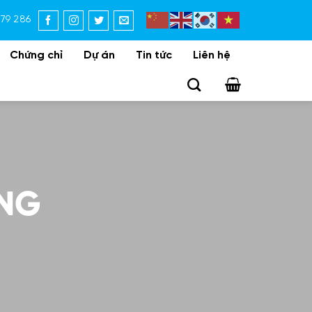
179 286
Chứng chỉ
Dự án
Tin tức
Liên hệ
ÀNG