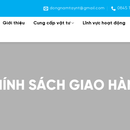
dongnamtaynt@gmail.com
0845 
Giới thiệu
Cung cấp vật tư
Lĩnh vực hoạt động
ÍNH SÁCH GIAO H