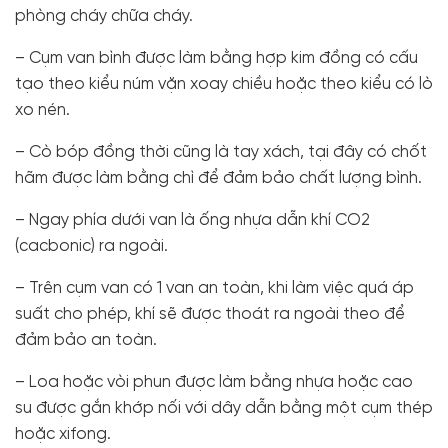
phòng cháy chữa cháy.
– Cụm van bình được làm bằng hợp kim đồng có cấu
tạo theo kiểu núm vặn xoay chiều hoặc theo kiểu có lò
xo nén.
– Cò bóp đồng thời cũng là tay xách, tại đây có chốt
hãm được làm bằng chì để đảm bảo chất lượng bình.
– Ngay phía dưới van là ống nhựa dẫn khí CO2
(cacbonic) ra ngoài.
– Trên cụm van có 1 van an toàn, khi làm việc quá áp
suất cho phép, khí sẽ được thoát ra ngoài theo để
đảm bảo an toàn.
– Loa hoặc vòi phun được làm bằng nhựa hoặc cao
su được gắn khớp nối với dây dẫn bằng một cụm thép
hoặc xifong.