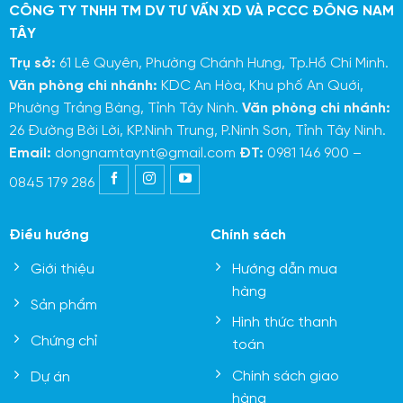
CÔNG TY TNHH TM DV TƯ VẤN XD VÀ PCCC ĐÔNG NAM
TÂY
Trụ sở:
61 Lê Quyên, Phường Chánh Hưng, Tp.Hồ Chí Minh.
Văn phòng chi nhánh:
KDC An Hòa, Khu phố An Quới,
Phường Trảng Bàng, Tỉnh Tây Ninh.
Văn phòng chi nhánh:
26 Đường Bời Lời, KP.Ninh Trung, P.Ninh Sơn, Tỉnh Tây Ninh.
Email:
dongnamtaynt@gmail.com
ĐT:
0981 146 900 –
0845 179 286
Điều hướng
Chính sách
Giới thiệu
Hướng dẫn mua
hàng
Sản phẩm
Hình thức thanh
Chứng chỉ
toán
Chính sách giao
Dự án
hàng