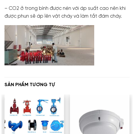
– CO2 ở trong bình được nén với áp suất cao nên khi
được phun sẽ áp lên vật cháy và làm tắt đám cháy.
SẢN PHẨM TƯƠNG TỰ