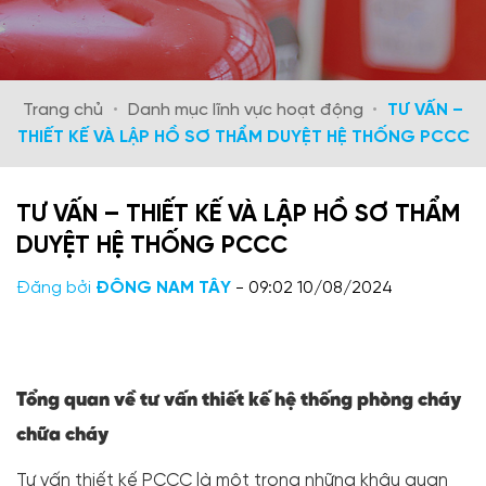
Trang chủ
•
Danh mục lĩnh vực hoạt động
•
TƯ VẤN –
THIẾT KẾ VÀ LẬP HỒ SƠ THẨM DUYỆT HỆ THỐNG PCCC
TƯ VẤN – THIẾT KẾ VÀ LẬP HỒ SƠ THẨM
DUYỆT HỆ THỐNG PCCC
Đăng bởi
ĐÔNG NAM TÂY
- 09:02 10/08/2024
Tổng quan về tư vấn thiết kế hệ thống phòng cháy
chữa cháy
Tư vấn thiết kế PCCC là một trong những khâu quan