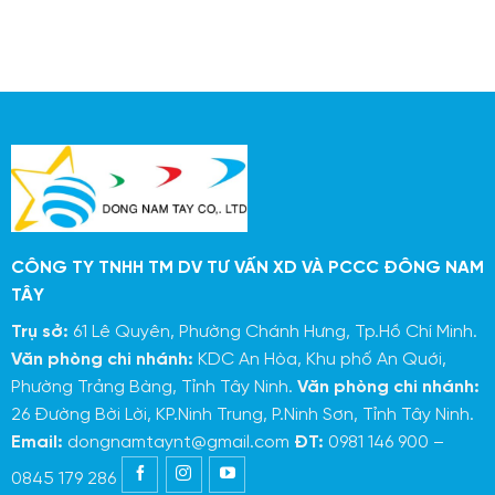
CÔNG TY TNHH TM DV TƯ VẤN XD VÀ PCCC ĐÔNG NAM
TÂY
Trụ sở:
61 Lê Quyên, Phường Chánh Hưng, Tp.Hồ Chí Minh.
Văn phòng chi nhánh:
KDC An Hòa, Khu phố An Quới,
Phường Trảng Bàng, Tỉnh Tây Ninh.
Văn phòng chi nhánh:
26 Đường Bời Lời, KP.Ninh Trung, P.Ninh Sơn, Tỉnh Tây Ninh.
Email:
dongnamtaynt@gmail.com
ĐT:
0981 146 900 –
0845 179 286