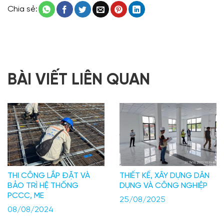
Chia sẻ:
BÀI VIẾT LIÊN QUAN
THI CÔNG LẮP ĐẶT VÀ
THIẾT KẾ, XÂY DỰNG DÂN
BẢO TRÌ HỆ THỐNG
DỤNG VÀ CÔNG NGHIỆP
PCCC, ME
25/08/2025
08/08/2024